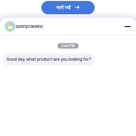
जारी रखें
sunnycareinc
अनुशंसित उत्पाद
2:46 PM
Good day, what product are you looking for?
डोंग क्यूई अर्क पाउडर
खेल के लिए बीट निकालने का
डोंग क्यूई अर्क एंजेल
एंजेलिका सिनेंसिस यकृत और
रस पाउडर पोषण मांसपेशियों
सिनेंसिस प्रतिरक्षा क
गुर्दे स्वास्थ्य हर्बल उपचार
का ऑक्सीजनकरण कार्यात्मक
देता है कार्यात्मक खाद्
पेय
ऊर्जा पेय
सबसे अच्छी कीमत
सबसे अच्छी कीमत
सबसे अच्छी 