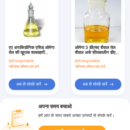
एए अराकिडोनिक एसिड ओमेगा
ओमेगा 3 डीएचए शैवाल तेल
तेल की खुराक शाकाहारी
शैवाल अर्क शीतकालीन डीएचए
एआरए ओमेगा 6
35% 40% 45% 50%
मूल्य:
negotiable
मूल्य:
negotiable
CAS 6217-54-5
नवीनतम कीमत पता करें
नवीनतम कीमत पता करें
अब से संपर्क करें
अब से संपर्क करें
अपना समय बचाओ
हमें आप के साथ सबसे अच्छा उत्पादों से संपर्क करें।