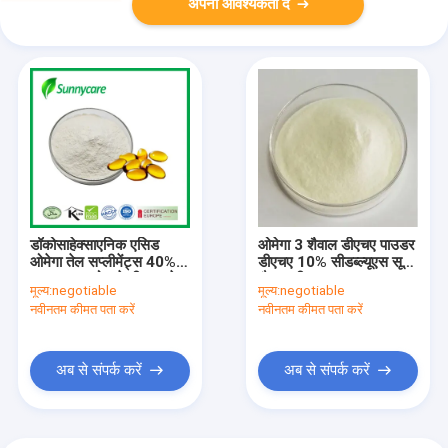
अपनी आवश्यकता दें
डॉकोसाहेक्साएनिक एसिड
ओमेगा 3 शैवाल डीएचए पाउडर
ओमेगा तेल सप्लीमेंट्स 40%
डीएचए 10% सीडब्ल्यूएस सूक्ष्म
50% माइक्रोएल्गे डीएचए तेल
शैवाल डीएचए पाउडर
मूल्य:
negotiable
मूल्य:
negotiable
स्मृति में सुधार
नवीनतम कीमत पता करें
नवीनतम कीमत पता करें
अब से संपर्क करें
अब से संपर्क करें