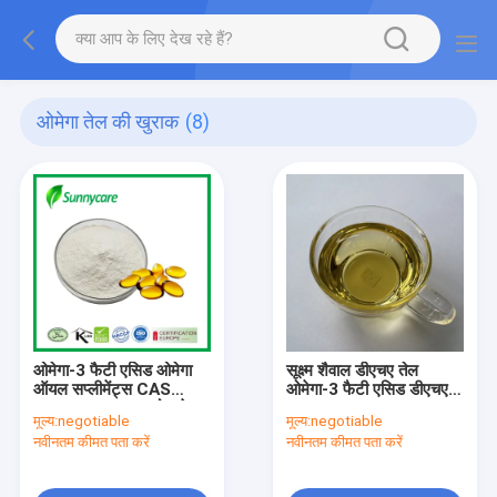
ओमेगा तेल की खुराक
(8)
ओमेगा-3 फैटी एसिड ओमेगा
सूक्ष्म शैवाल डीएचए तेल
ऑयल सप्लीमेंट्स CAS
ओमेगा-3 फैटी एसिड डीएचए
6217-54-5 माइक्रोएल्गे
35% 50% CAS 6217-
मूल्य:
negotiable
मूल्य:
negotiable
डीएचए पाउडर
54-5
नवीनतम कीमत पता करें
नवीनतम कीमत पता करें