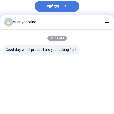
जारी रखें
sunnycareinc
अनुशंसित उत्पाद
11:02 AM
Good day, what product are you looking for?
डोंग क्यूई अर्क पाउडर
खेल के लिए बीट निकालने का
डोंग क्यूई अर्क एंजेल
एंजेलिका सिनेंसिस यकृत और
रस पाउडर पोषण मांसपेशियों
सिनेंसिस प्रतिरक्षा क
गुर्दे स्वास्थ्य हर्बल उपचार
का ऑक्सीजनकरण कार्यात्मक
देता है कार्यात्मक खाद्
पेय
ऊर्जा पेय
सबसे अच्छी कीमत
सबसे अच्छी कीमत
सबसे अच्छी 