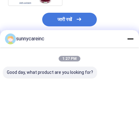
जारी रखें
sunnycareinc
अनुशंसित उत्पाद
1:27 PM
Good day, what product are you looking for?
डोंग क्यूई अर्क पाउडर
खेल के लिए बीट निकालने का
डोंग क्यूई अर्क एंजेल
एंजेलिका सिनेंसिस यकृत और
रस पाउडर पोषण मांसपेशियों
सिनेंसिस प्रतिरक्षा क
गुर्दे स्वास्थ्य हर्बल उपचार
का ऑक्सीजनकरण कार्यात्मक
देता है कार्यात्मक खाद्
पेय
ऊर्जा पेय
सबसे अच्छी कीमत
सबसे अच्छी कीमत
सबसे अच्छी 