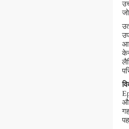
उच
जो
उत
उप
आण
के
लै
पर
वि
Ep
औष
गह
पह