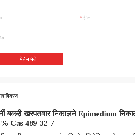
मेसेज भेजें
पाद विवरण
र्नी बकरी खरपतवार निकालने Epimedium नि
8% Cas 489-32-7