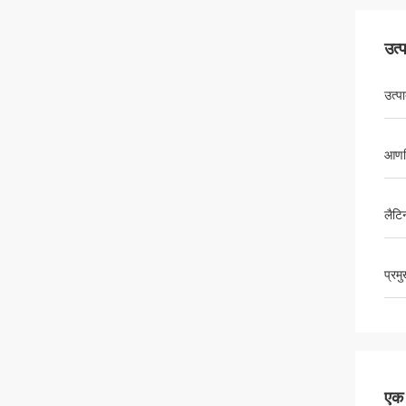
उत्
उत्प
आणव
लैटि
प्रम
एक स