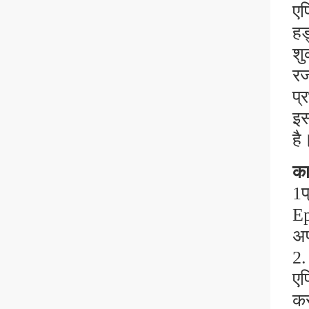
एप
हड
शु
रज
प्
इस
है
कार
1प
Ep
अप
2.
एप
कर