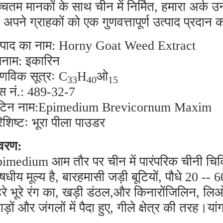
्चतम मानकों के साथ चीन में निर्मित, हमारा अर्क उन 
 अपने ग्राहकों को एक गुणवत्तापूर्ण उत्पाद प्रदान 
्पाद का नाम: Horny Goat Weed Extract
नाम: इकारिन
विक सूत्रः C
H
ओ
33
40
15
स नं.: 489-32-7
टिन नाम:
Epimedium Brevicornum Maxim
िशिष्टः भूरा पीला पाउडर
वरण:
imedium आम तौर पर चीन में पारंपरिक चीनी चिकित्
धीय मूल्य है, बारहमासी जड़ी बूटियों, पौधे 20 -- 
रे भूरे रंग का, खड़ी डंठल,और किनारोंजिलिन, लिओन
ाड़ों और जंगलों में पैदा हुए, गीले क्षेत्र की तरह