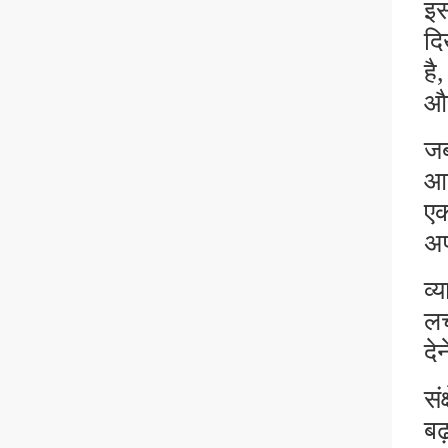
इस
दि
है
और
जब
आत
एक
अप
व्
लच
दे
सं
बढ