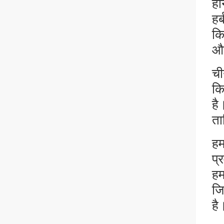
हॉ
हर
कि
और
ची
कि
है
ता
हम
प्
हम
जि
है