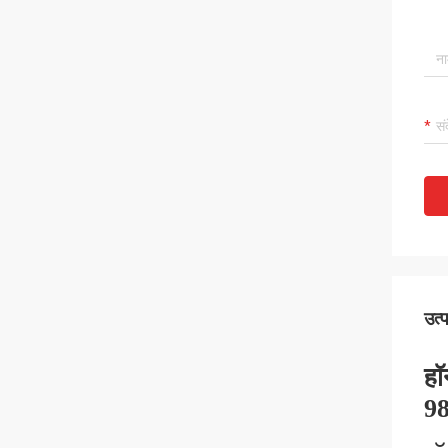
उत्
हॉ
9