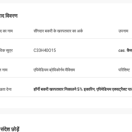
पाद विवरण
ाद का नाम
सींगदार बकरी के खरपतवार का अर्क
उपनाम
िक सूत्र
C33H40O15
cas.
कै
न नाम
एपिमेडियम ब्रेविकोर्नम मैक्सिम
परिशिष्ट
ुखता देना
हॉर्नी बकरी खरपतवार निकालने 5% इकारिन
,
एपिमेडियम एक्सट्रैक्
ंदेश छोड़ें