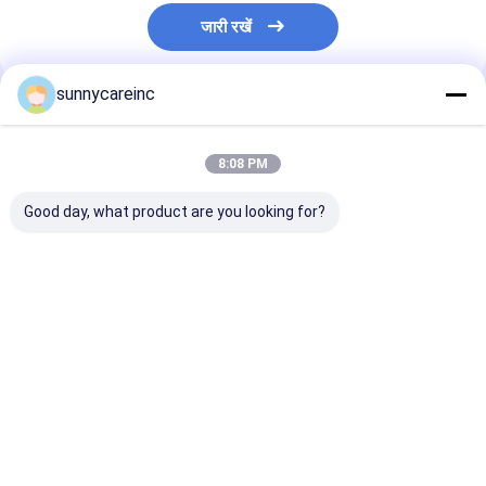
जारी रखें
sunnycareinc
अनुशंसित उत्पाद
8:08 PM
Good day, what product are you looking for?
डोंग क्यूई अर्क पाउडर
खेल के लिए बीट निकालने का
डोंग क्यूई अर्क एंजेल
एंजेलिका सिनेंसिस यकृत और
रस पाउडर पोषण मांसपेशियों
सिनेंसिस प्रतिरक्षा क
गुर्दे स्वास्थ्य हर्बल उपचार
का ऑक्सीजनकरण कार्यात्मक
देता है कार्यात्मक खाद्
पेय
ऊर्जा पेय
सबसे अच्छी कीमत
सबसे अच्छी कीमत
सबसे अच्छी 