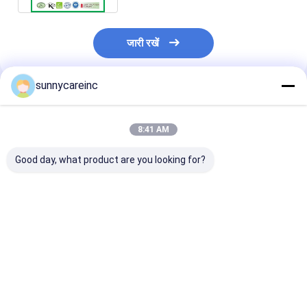
जारी रखें
sunnycareinc
अनुशंसित उत्पाद
8:41 AM
Good day, what product are you looking for?
डोंग क्यूई अर्क पाउडर
खेल के लिए बीट निकालने का
डोंग क्यूई अर्क एंजेल
एंजेलिका सिनेंसिस यकृत और
रस पाउडर पोषण मांसपेशियों
सिनेंसिस प्रतिरक्षा क
गुर्दे स्वास्थ्य हर्बल उपचार
का ऑक्सीजनकरण कार्यात्मक
देता है कार्यात्मक खाद्
पेय
ऊर्जा पेय
सबसे अच्छी कीमत
सबसे अच्छी कीमत
सबसे अच्छी 