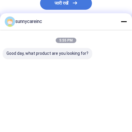
जारी रखें
sunnycareinc
अनुशंसित उत्पाद
5:55 PM
Good day, what product are you looking for?
हृदय स्वास्थ्य और
रोग प्रतिरोधक क्षमता और
बेटाइन नाइट्रेट के 
एंटीऑक्सिडेंट समर्थन के लिए
जीवन शक्ति के लिए सैंबुकस
शारीरिक सहनशक्ति 
एल्डरबेरी अर्क पाउडर
निग्रा से ब्लैक एल्डरबेरी
स्वास्थ्य के लिए बीट 
एक्सट्रैक्ट पाउडर
बैंगनी लाल पाउडर
सबसे अच्छी कीमत
सबसे अच्छी कीमत
सबसे अच्छी 
होम
हमारे बारे में
हमसे संपर्क करें
Desktop Site