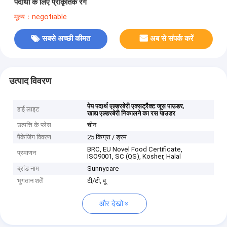
पदार्थों के लिए प्राकृतिक रंग
मूल्य：negotiable
सबसे अच्छी कीमत
अब से संपर्क करें
उत्पाद विवरण
,
पेय पदार्थ एल्डरबेरी एक्सट्रैक्ट जूस पाउडर
हाई लाइट
खाद्य एल्डरबेरी निकालने का रस पाउडर
उत्पत्ति के प्लेस
चीन
पैकेजिंग विवरण
25 किग्रा / ड्रम
BRC, EU Novel Food Certificate,
प्रमाणन
ISO9001, SC (QS), Kosher, Halal
ब्रांड नाम
Sunnycare
भुगतान शर्तें
टी/टी, वू
और देखो