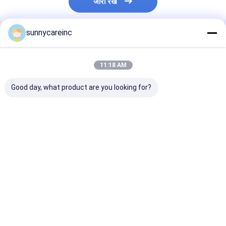
जारी रखें
sunnycareinc
अनुशंसित उत्पाद
11:18 AM
Good day, what product are you looking for?
हृदय स्वास्थ्य और
रोग प्रतिरोधक क्षमता और
एल्डरबेरी एक्सट्रैक्ट
एंटीऑक्सिडेंट समर्थन के लिए
जीवन शक्ति के लिए सैंबुकस
पाउडर Sambucu
एल्डरबेरी अर्क पाउडर
निग्रा से ब्लैक एल्डरबेरी
nigra खाद्य और पेय प
एक्सट्रैक्ट पाउडर
के लिए प्राकृतिक रं
सबसे अच्छी कीमत
सबसे अच्छी कीमत
सबसे अच्छी 
होम
हमारे बारे में
हमसे संपर्क करें
Desktop Site