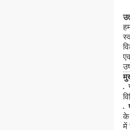
उत
हम
स्
वि
एक
उष
मु
वि
के
मे