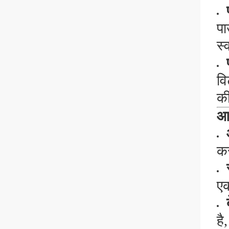
पा
स्
वि
की
आव
कर
एक
है