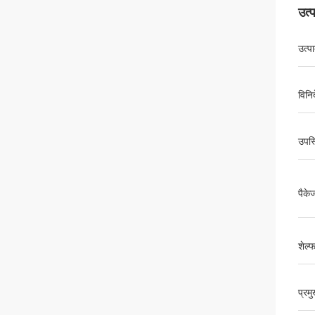
उत्
उत्प
विनिर
उपस्
पैके
शेल्
प्रम