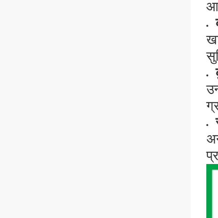
आम
खा
सु
उन
ग्
अन
प्