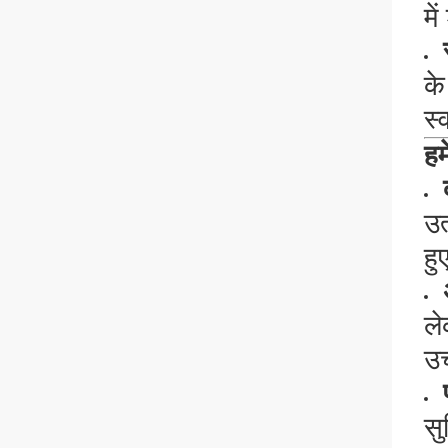
मे
के
स्
हमे
उत
हु
ले
उच
सु