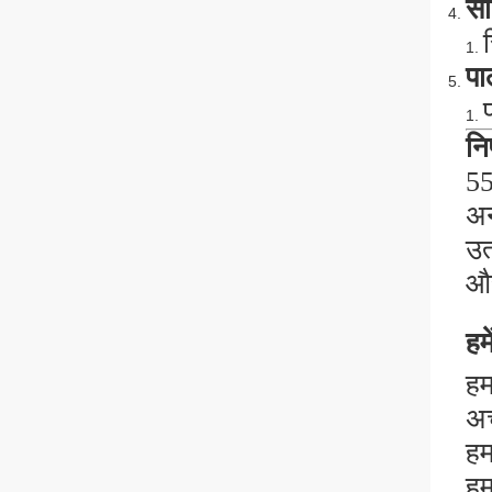
सौ
पा
निष
55
अन
उत
और
हमे
हम
अच
हम
हम