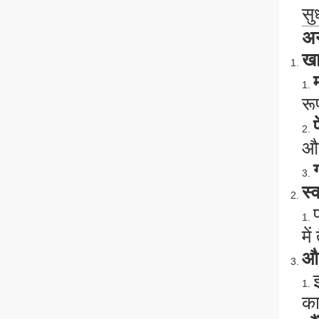
सु
अन
खा
रू
और
स्
मे
औष
का