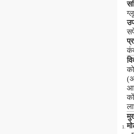
सक
ग्
उप
सफ
प्
कं
वि
को
(
अ
आह
को
ला
मुख
मो