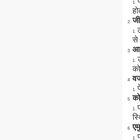
हो
जी
से
आह
को
वज
को
स्
एम