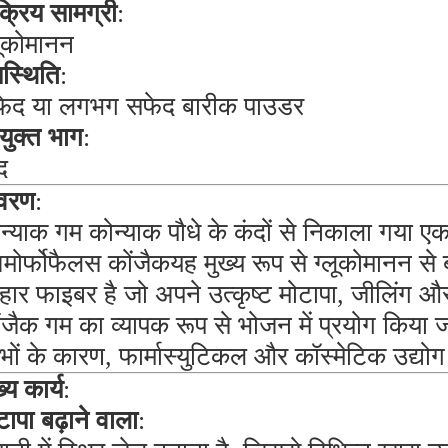
्रिय सामग्री
:
लूकोमानन
स्थिति
:
ेद या लगभग सफेद बारीक पाउडर
रयुक्त भाग
:
द
वरण
:
न्याक गम कोन्याक पौधे के कंदों से निकाला गया ए
मोर्फोफैलस कोंजैक
यह मुख्य रूप से ग्लूकोमानन 
ार फाइबर है जो अपने उत्कृष्ट मोटापा, जीलिंग और
ंजैक गम का व्यापक रूप से भोजन में प्रयोग किया ज
भों के कारण, फार्मास्युटिकल और कॉस्मेटिक उद्यो
्य कार्य
:
टापा बढ़ाने वाला
: