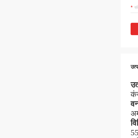
उत्
उत
कं
वन
अम
विन
55