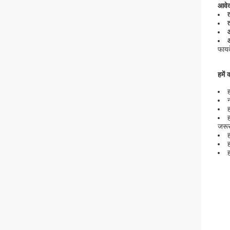
आवे
त
त
फायद
हमें 
जरूर
ह
ह