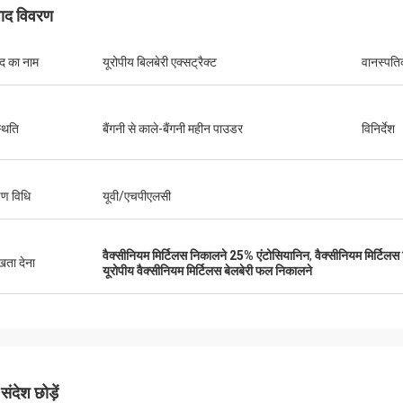
पाद विवरण
ाद का नाम
यूरोपीय बिलबेरी एक्सट्रैक्ट
वानस्पति
थिति
बैंगनी से काले-बैंगनी महीन पाउडर
विनिर्देश
्षण विधि
यूवी/एचपीएलसी
वैक्सीनियम मिर्टिलस निकालने 25% एंटोसियानिन
,
वैक्सीनियम मिर्टिल
ुखता देना
यूरोपीय वैक्सीनियम मिर्टिलस बेलबेरी फल निकालने
ंदेश छोड़ें