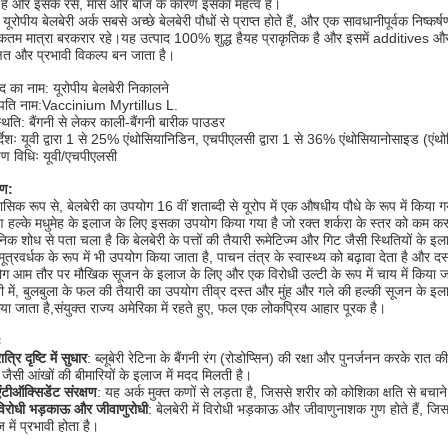
 है और इसके रस, मांस और बीज के कारण इसका महत्व है।
े यूरोपीय बेलबेरी अर्क सबसे अच्छे बेलबेरी पौधों से प्राप्त होते हैं, और एक सावधानीपूर्वक निष्क
तम मात्रा बरकरार रहे।यह उत्पाद 100% शुद्ध हैयह प्राकृतिक है और इसमें additives और 
्षित और प्रभावी विकल्प बन जाता है।
ाद का नाम: यूरोपीय बेलबेरी निकालने
पति नाम:
Vaccinium Myrtillus L.
थिति: बैंगनी से लेकर काली-बैंगनी बारीक पाउडर
र्देशः यूवी द्वारा 1 से 25% एंथोसियानिडिन, एचपीएलसी द्वारा 1 से 36% एंथोसियानोसाइड (
्षण विधिः यूवी/एचपीएलसी
रण:
ासिक रूप से, बेलबेरी का उपयोग 16 वीं शताब्दी से यूरोप में एक औषधीय पौधे के रूप में किय
 हल्के मधुमेह के इलाज के लिए इसका उपयोग किया गया है जो रक्त शर्करा के स्तर को कम 
िक शोध से पता चला है कि बेलबेरी के पत्तों की तैयारी रूमेटिज्म और गिट जैसी स्थितियों के 
ूत्रवर्धक के रूप में भी उपयोग किया जाता है, पाचन तंत्र के स्वास्थ्य को बढ़ावा देता है और
ग आम तौर पर मौखिक सूजन के इलाज के लिए और एक विरोधी उल्टी के रूप में चाय में किया जा
नी में, बुलबुला के फल की तैयारी का उपयोग तीव्र दस्त और मुंह और गले की हल्की सूजन के इ
किया जाता है,संयुक्त राज्य अमेरिका में रहते हुए, फल एक लोकप्रिय आहार पूरक है।
ः
ात्रि दृष्टि में सुधार
: ब्लूबेरी रेटिना के बैंगनी रंग (रोडोप्सिन) की रक्षा और पुनर्जनन करके रात की
 जैसी आंखों की बीमारियों के इलाज में मदद मिलती है।
ंटीऑक्सिडेंट संरक्षण
: यह अर्क मुक्त कणों से लड़ता है, जिससे शरीर को कोशिका क्षति से बचान
विरोधी भड़काऊ और जीवाणुरोधी
: बेलबेरी में विरोधी भड़काऊ और जीवाणुनाशक गुण होते हैं, ज
 में प्रभावी होता है।