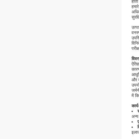
होता
हमार
अधिक
सुरक
उत्प
वनस्
उपस्
विनि
परीक
विव
ऐतिह
कारण
आधुन
और म
उपयो
जर्म
में 
कार्य
र
अन्य
ए
इलाज