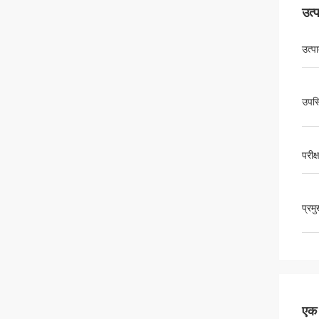
उत्
उत्प
उपस्
परीक
प्रम
एक स