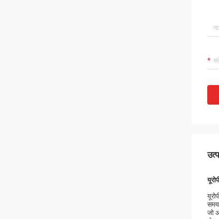
उत्
यूर
यूरो
समय 
जो आ