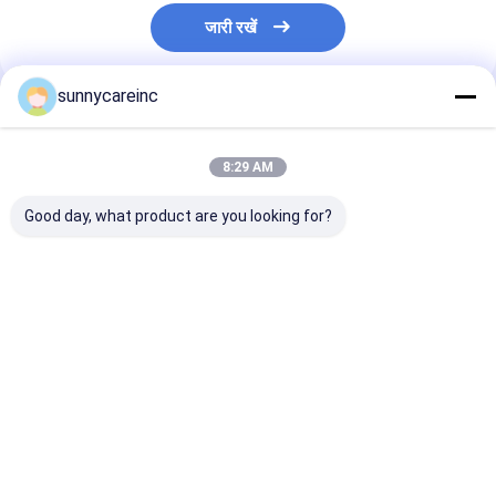
जारी रखें
sunnycareinc
अनुशंसित उत्पाद
8:29 AM
Good day, what product are you looking for?
सीएएस 81-27-6 सेना लीफ
जड़ी बूटियों का काला मिर्च
जिपेनोसाइड्स 80
एक्सट्रैक्ट पाउडर कैसिया
निकालने का पाउडर 95%
जियाओगुलन रूट एक्स
एंगुस्टिफोलिया सेनोसाइड्स ए
पाइपरिन शुद्ध पाइपरिन
गिनोस्टेमा पेंटाफिलम
और बी 20%
निकालने का पाउडर
एक्सट्रैक्ट
सबसे अच्छी कीमत
सबसे अच्छी कीमत
सबसे अच्छी 