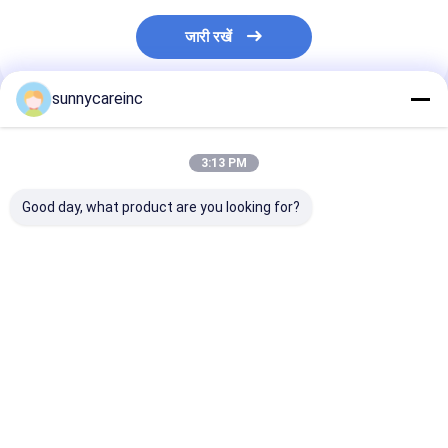
जारी रखें
sunnycareinc
अनुशंसित उत्पाद
3:13 PM
Good day, what product are you looking for?
लोटस लीफ एक्सट्रैक्ट
सीएएस 81-27-6 सेना लीफ
जड़ी बूटियों का काला 
पाउडर नुसिफेरीन 2%
एक्सट्रैक्ट पाउडर कैसिया
निकालने का पाउडर
एचपीएलसी नेलंबो एक्सट्रैक्ट
एंगुस्टिफोलिया सेनोसाइड्स ए
पाइपरिन शुद्ध पाइपरि
और बी 20%
निकालने का पाउडर
सबसे अच्छी कीमत
सबसे अच्छी कीमत
सबसे अच्छी 