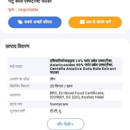
गोटु कोला एक्सट्रैक्ट पाउडर
मूल्य：negotiable
सबसे अच्छी कीमत
अब से संपर्क करें
उत्पाद विवरण
,
एशियाटिकोसाइड्स 10% प्लांट हर्बल एक्सट्रैक्ट
,
Asiaticosides 90% प्लांट हर्बल एक्सट्रैक्ट
हाई लाइट
Centella Asiatica Gotu Kola Extract
पाउडर
उत्पत्ति के प्लेस
चीन
पैकेजिंग विवरण
25 किग्रा / ड्रम
BRC, EU Novel Food Certificate,
प्रमाणन
ISO9001, SC (QS), Kosher, Halal
ब्रांड नाम
Sunnycare
भुगतान शर्तें
टी/टी, वू
और देखो