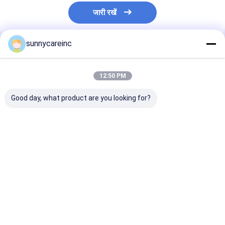
जारी रखें
sunnycareinc
अनुशंसित उत्पाद
12:50 PM
Good day, what product are you looking for?
लोटस लीफ एक्सट्रैक्ट
सीएएस 81-27-6 सेना लीफ
जड़ी बूटियों का काला 
पाउडर नुसिफेरीन 2%
एक्सट्रैक्ट पाउडर कैसिया
निकालने का पाउडर
एचपीएलसी नेलंबो एक्सट्रैक्ट
एंगुस्टिफोलिया सेनोसाइड्स ए
पाइपरिन शुद्ध पाइपरि
और बी 20%
निकालने का पाउडर
सबसे अच्छी कीमत
सबसे अच्छी कीमत
सबसे अच्छी 