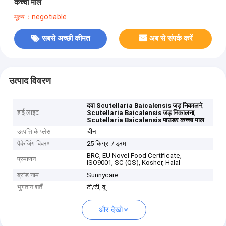
कच्चा माल
मूल्य：negotiable
सबसे अच्छी कीमत
अब से संपर्क करें
उत्पाद विवरण
,
दवा Scutellaria Baicalensis जड़ निकालने
हाई लाइट
,
Scutellaria Baicalensis जड़ निकालना
Scutellaria Baicalensis पाउडर कच्चा माल
उत्पत्ति के प्लेस
चीन
पैकेजिंग विवरण
25 किग्रा / ड्रम
BRC, EU Novel Food Certificate,
प्रमाणन
ISO9001, SC (QS), Kosher, Halal
ब्रांड नाम
Sunnycare
भुगतान शर्तें
टी/टी, वू
और देखो