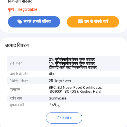
निकालने पाउडर
मूल्य：negotiable
सबसे अच्छी कीमत
अब से संपर्क करें
उत्पाद विवरण
,
2% यूरीकोमानोन पोषण पूरक पाउडर
हाई लाइट
,
1% यूरीकोमानोन पोषण पूरक पाउडर
टोंगकट अली रूट निकालने का पाउडर
उत्पत्ति के प्लेस
चीन
पैकेजिंग विवरण
25 किग्रा / ड्रम
BRC, EU Novel Food Certificate,
प्रमाणन
ISO9001, SC (QS), Kosher, Halal
ब्रांड नाम
Sunnycare
भुगतान शर्तें
टी/टी, वू
और देखो