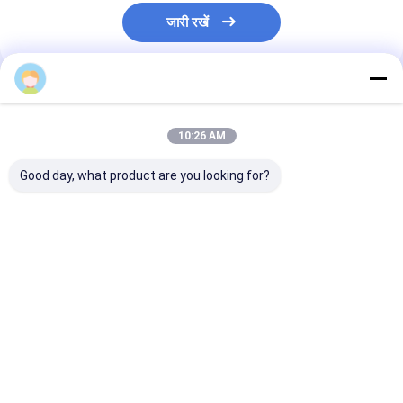
जारी रखें
अनुशंसित उत्पाद
10:26 AM
Good day, what product are you looking for?
हृदय स्वास्थ्य और
रोग प्रतिरोधक क्षमता और
एल्डरबेरी एक्सट्रैक्ट
एंटीऑक्सिडेंट समर्थन के लिए
जीवन शक्ति के लिए सैंबुकस
पाउडर Sambucu
एल्डरबेरी अर्क पाउडर
निग्रा से ब्लैक एल्डरबेरी
nigra खाद्य और पेय प
एक्सट्रैक्ट पाउडर
के लिए प्राकृतिक रं
सबसे अच्छी कीमत
सबसे अच्छी कीमत
सबसे अच्छी 