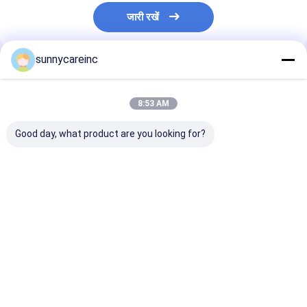
जारी रखें
sunnycareinc
अनुशंसित उत्पाद
8:53 AM
Good day, what product are you looking for?
लोटस लीफ एक्सट्रैक्ट
सीएएस 81-27-6 सेना लीफ
जड़ी बूटियों का काला 
पाउडर नुसिफेरीन 2%
एक्सट्रैक्ट पाउडर कैसिया
निकालने का पाउडर
एचपीएलसी नेलंबो एक्सट्रैक्ट
एंगुस्टिफोलिया सेनोसाइड्स ए
पाइपरिन शुद्ध पाइपरि
और बी 20%
निकालने का पाउडर
सबसे अच्छी कीमत
सबसे अच्छी कीमत
सबसे अच्छी 