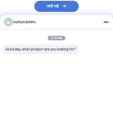
जारी रखें
sunnycareinc
अनुशंसित उत्पाद
5:18 AM
Good day, what product are you looking for?
लोटस लीफ एक्सट्रैक्ट
सीएएस 81-27-6 सेना लीफ
जड़ी बूटियों का काला 
पाउडर नुसिफेरीन 2%
एक्सट्रैक्ट पाउडर कैसिया
निकालने का पाउडर
एचपीएलसी नेलंबो एक्सट्रैक्ट
एंगुस्टिफोलिया सेनोसाइड्स ए
पाइपरिन शुद्ध पाइपरि
और बी 20%
निकालने का पाउडर
सबसे अच्छी कीमत
सबसे अच्छी कीमत
सबसे अच्छी 