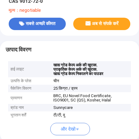
CAS 9012-72-0
मूल्य：negotiable
सबसे अच्छी कीमत
अब से संपर्क करें
उत्पाद विवरण
,
खाद्य ग्रेड केल्प अर्क की खुराक
हाई लाइट
,
प्राकृतिक केल्प अर्क की खुराक
खाद्य ग्रेड केल्प निकालने का पाउडर
उत्पत्ति के प्लेस
चीन
पैकेजिंग विवरण
25 किग्रा / ड्रम
BRC, EU Novel Food Certificate,
प्रमाणन
ISO9001, SC (QS), Kosher, Halal
ब्रांड नाम
Sunnycare
भुगतान शर्तें
टी/टी, वू
और देखो