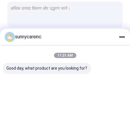
कस्टम सामग्री
ओमेगा तेल की खुराक
पोषण पूरक पाउडर
sunnycareinc
जारी रखें
पौधों की जड़ी-बूटियों का अर्क
11:21 AM
हमारी श्रेणियाँ
Good day, what product are you looking for?
प्लांट एक्सट्रैक्ट पाउडर
प्राकृतिक खाद्य योज्य
कॉस्मेटिक कच्चे माल