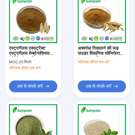
एस्ट्रागैलस एक्सट्रैक्ट
अश्वगंधा निकालने की जड़
एस्ट्रागैलस मेम्ब्रेनासियस
पाउडर विथानिया सोम्निफेरा
पॉलीसेक्रेड यूवी थकान राहत
5:1 10:1 विथानोलाइड्स
MOQ:
25 किलो
नवीनतम कीमत पता करें
रक्त शर्करा विनियमन
तनाव से राहत मनोदशा में सुधार
नवीनतम कीमत पता करें
अब से संपर्क करें
अब से संपर्क करें
होम
उत्पाद
हमारे बारे में