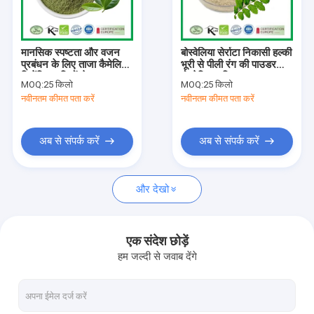
फैक्टरी यात्रा
गुणवत्ता नियंत्रण
मानसिक स्पष्टता और वजन
बोस्वेलिया सेर्राटा निकासी हल्की
प्रबंधन के लिए ताजा कैमेलिया
भूरी से पीली रंग की पाउडर
हमसे संपर्क करें
सिनेंसिस पत्तियों से
बोस्वेलिक एसिड
MOQ:
25 किलो
MOQ:
25 किलो
एंटीऑक्सिडेंट युक्त मैचा पाउडर
नवीनतम कीमत पता करें
नवीनतम कीमत पता करें
समाचार
एक बोली का अनुरोध
अब से संपर्क करें
अब से संपर्क करें
और देखो
प्लांट एक्सट्रैक्ट पाउडर
प्राकृतिक खाद्य योज्य
एक संदेश छोड़ें
हम जल्दी से जवाब देंगे
कॉस्मेटिक कच्चे माल
पशु पोषण सामग्री