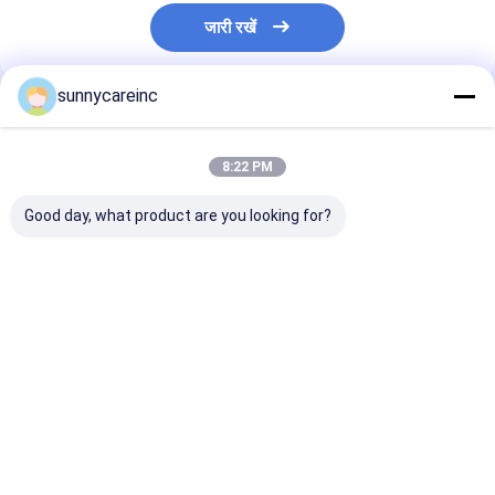
जारी रखें
sunnycareinc
अनुशंसित उत्पाद
8:22 PM
Good day, what product are you looking for?
एप्पल साइडर सिरका एसीवी
फल मिठास कस्टम सामग्री
आईएसओ नींबू रस प
पाउडर मालस पुमिला मिल 5%
Mogroside V
प्राकृतिक सूखी नींबू स
10% कार्बनिक एसिड
25%-50% Luo Han
फल पाउडर
बीआरसी हलाल कोषेर
Guo मोंक फल अर्क
सबसे अच्छी कीमत
सबसे अच्छी कीमत
सबसे अच्छी 