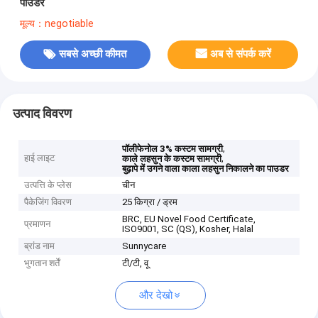
पाउडर
मूल्य：negotiable
सबसे अच्छी कीमत
अब से संपर्क करें
उत्पाद विवरण
,
पॉलीफेनोल 3% कस्टम सामग्री
हाई लाइट
,
काले लहसुन के कस्टम सामग्री
बुढ़ापे में उगने वाला काला लहसुन निकालने का पाउडर
उत्पत्ति के प्लेस
चीन
पैकेजिंग विवरण
25 किग्रा / ड्रम
BRC, EU Novel Food Certificate,
प्रमाणन
ISO9001, SC (QS), Kosher, Halal
ब्रांड नाम
Sunnycare
भुगतान शर्तें
टी/टी, वू
और देखो