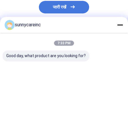
जारी रखें
sunnycareinc
अनुशंसित उत्पाद
7:33 PM
Good day, what product are you looking for?
एप्पल साइडर सिरका एसीवी
आईएसओ नींबू रस पाउडर
CAS 7235-40-7
पाउडर मालस पुमिला मिल 5%
प्राकृतिक सूखी नींबू स्वाद नींबू
32-5 बीटा कैरोटीन
10% कार्बनिक एसिड
फल पाउडर
5% पानी में घुलनशी
बीआरसी हलाल कोषेर
कैरोटीन
सबसे अच्छी कीमत
सबसे अच्छी कीमत
सबसे अच्छी 