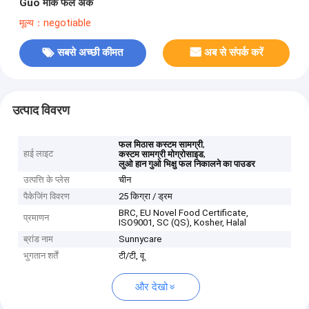
Guo मोंक फल अर्क
मूल्य：negotiable
सबसे अच्छी कीमत
अब से संपर्क करें
उत्पाद विवरण
,
फल मिठास कस्टम सामग्री
हाई लाइट
,
कस्टम सामग्री मोग्रोसाइड
लुओ हान गुओ भिक्षु फल निकालने का पाउडर
उत्पत्ति के प्लेस
चीन
पैकेजिंग विवरण
25 किग्रा / ड्रम
BRC, EU Novel Food Certificate,
प्रमाणन
ISO9001, SC (QS), Kosher, Halal
ब्रांड नाम
Sunnycare
भुगतान शर्तें
टी/टी, वू
और देखो