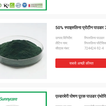
50% स्पाइरुलिना प्रोटीन पाउडर 
उत्पाद विनिर्देश:
स्पिरुलिना पाउडर
लैटिन नाम:
स्पिरुलिना प्लैटेंसि
सीएएस नंबर:
724424-92-4
सबसे अच्छी कीमत
एल्डरबेरी पोषण पूरक पाउडर एंथो