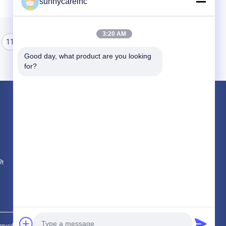
sunnycareinc
3:20 AM
11
12
13
Good day, what product are you looking 
for?
उत्पाद
प्लांट एक्सट्रैक्ट पाउडर
प्राकृतिक खाद्य योज्य
कॉस्मेटिक कच्चे माल
ति
सभी श्रेणियाँ