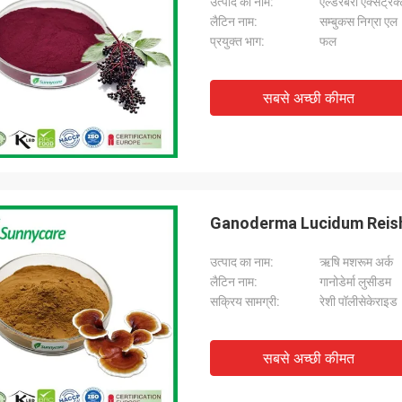
उत्पाद का नाम:
एल्डरबेरी एक्सट्रैक
लैटिन नाम:
सम्बुकस निग्रा एल
प्रयुक्त भाग:
फल
सबसे अच्छी कीमत
Ganoderma Lucidum Reishi 
उत्पाद का नाम:
ऋषि मशरूम अर्क
लैटिन नाम:
गानोडेर्मा लुसीडम
सक्रिय सामग्री:
रेशी पॉलीसेकेराइड
सबसे अच्छी कीमत