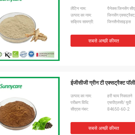
लैटिन नाम:
पैनेक्स जिनसेंग सीए
उत्पाद का नाम:
जिनसेंग एक्सट्रैक्
सक्रिय सामग्री:
जिनसैनोसाइड्स
सबसे अच्छी कीमत
ईजीसीजी ग्रीन टी एक्सट्रैक्ट पॉ
उत्पाद का नाम:
हरी चाय निकालने
परीक्षण विधि:
एचपीएलसी/ यूवी
सीएएस नंबर:
84650-60-2
सबसे अच्छी कीमत